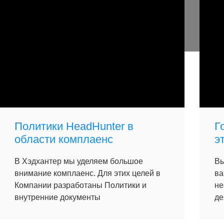
Политики HeadHunter в
Г
области комплаенс
э
В Хэдхантер мы уделяем большое
Вы
внимание комплаенс. Для этих целей в
ва
Компании разработаны Политики и
не
внутренние документы
де