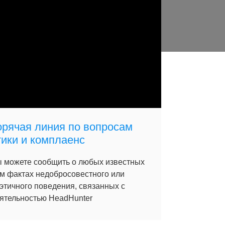
орячая линия по вопросам
тики и комплаенс
 можете сообщить о любых известных
м фактах недобросовестного или
этичного поведения, связанных с
ятельностью HeadHunter