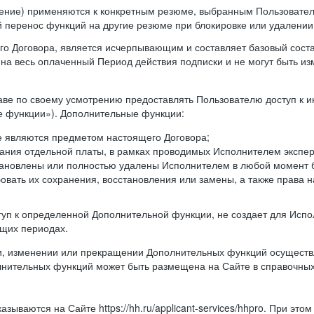
ление) применяются к конкретным резюме, выбранным Пользовател
й перенос функций на другие резюме при блокировке или удалени
ящего Договора, является исчерпывающим и составляет базовый сост
а весь оплаченный Период действия подписки и не могут быть из
аве по своему усмотрению предоставлять Пользователю доступ к 
 функции»). Дополнительные функции:
не являются предметом настоящего Договора;
ания отдельной платы, в рамках проводимых Исполнителем экспер
тановлены или полностью удалены Исполнителем в любой момент 
овать их сохранения, восстановления или замены, а также права на
оступ к определенной Дополнительной функции, не создает для Ис
ющих периодах.
и, изменении или прекращении Дополнительных функций осуществл
лнительных функций может быть размещена на Сайте в справочны
зываются на Сайте https://hh.ru/applicant-services/hhpro. При это