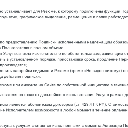
ьно устанавливает для Резюме, к которому подключены функции По
оподнятие, графическое выделение, размещение в папке работодат
а по предоставлению Подписки исполненными надлежащим образом 
а Пользователю в полном объеме;
 Услуг возникла исключительно по обстоятельствам, зависящим от
чь в установленном порядке, приостановка срока, продление Пери
производятся;
менить настройки видимости Резюме (кроме «Не видно никому») п
а действия подписки.
резюме или аккаунта на Сайте по собственной инициативе в течени
зователя на отказ от дальнейшего использования Услуг в рамках 
ска является абонентским договором (ст. 429.4 ГК РФ), Стоимост
ение Исполнителем возможности в любой момент в течение оплаче
ступа к услугам считаются исполненными с момента Активации Под