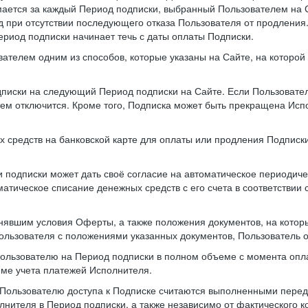
мается за каждый Период подписки, выбранный Пользователем на 
 при отсутствии последующего отказа Пользователя от продления
ериод подписки начинает течь с даты оплаты Подписки.
вателем одним из способов, которые указаны на Сайте, на которо
одписки на следующий Период подписки на Сайте. Если Пользовате
атем отключится. Кроме того, Подписка может быть прекращена Ис
х средств на банковской карте для оплаты или продления Подписки
 подписки может дать своё согласие на автоматическое периодиче
оматическое списание денежных средств с его счета в соответств
нявшим условия Оферты, а также положения документов, на котор
Пользователя с положениями указанных документов, Пользователь о
Пользователю на Период подписки в полном объеме с момента опл
еме учета платежей Исполнителя.
Пользователю доступа к Подписке считаются выполненными перед 
нителя в Период подписки, а также независимо от фактического 