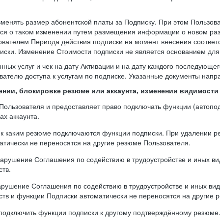
зменять размер абонентской платы за Подписку. При этом Пользо
тся о таком изменении путем размещения информации о новом раз
ователем Периода действия подписки на момент внесения соответ
ски. Изменение Стоимости подписки не является основанием для 
нных услуг и чек на дату Активации и на дату каждого последующе
вателю доступа к услугам по подписке. Указанные документы напра
лении, блокировке резюме или аккаунта, изменении видимост
а Пользователя и предоставляет право подключать функции (автоп
ах аккаунта.
, к каким резюме подключаются функции подписки. При удалении 
тически не переносятся на другие резюме Пользователя.
 нарушение Соглашения по содействию в трудоустройстве и иных вид
ств.
арушение Соглашения по содействию в трудоустройстве и иных вида
ств и функции Подписки автоматически не переносятся на другие 
реподключить функции подписки к другому подтверждённому резюм