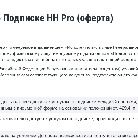
о Подписке HH Pro (оферта)
ер», именуемое в дальнейшем «Исполнитель», в лице Генеральног
юбому физическому лицу, именуемому в дальнейшем «Пользователь
, а порядок оказания и оплаты которых указан в настоящей оферте
а Российской Федерации безусловным принятием (акцептом) услов
е Исполнителем соответствующего документа, подтверждающего фа
редоставление доступа к услугам по подписке между Сторонами
ным в письменной форме на основании положений ст. 429.4, п. 3 с
льзователю доступа к услугам по подписке, происходит после 
елю на условиях Договора возможности за плату в течение опр