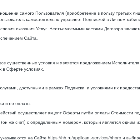
отношении самого Пользователя (приобретение в пользу третьих л
ользователь самостоятельно управляет Подпиской в Личном кабине
условия оказания Услуг. Неотъемлемыми частями Договора являютс
еспечением Сайта.
 все существенные условия и является предложением Исполнител
х в Оферте условиях.
Услугами, доступными в рамках Подписки, и условиями их предост
и и ее оплаты.
действий осуществляет акцепт Оферты путём оплаты Стоимости по
 (он же счет) с определенным номером, который является одним 
казываются на Сайте https://hh.ru/applicant-services/hhpro и выб