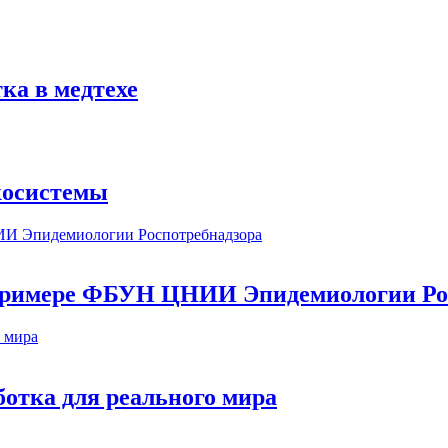
ка в медтехе
косистемы
а примере ФБУН ЦНИИ Эпидемиологии Ро
ботка для реального мира