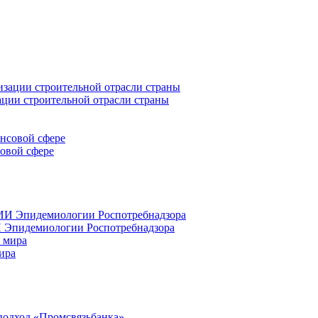
ации строительной отрасли страны
совой сфере
 Эпидемиологии Роспотребнадзора
ира