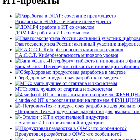
ИТ-проекты
Разработка в ЭЛАР: сочетание преимуществ
ДОМ.РФ: работа в ИТ со смыслом
Главгосэкспертиза России: активный участник цифровиз
F.A.C.C.T. Кибербезопасность мирового уровня
Банк «Санкт-Петербург»: гибкость и инновации в финан
СберЗдоровье: продуктовая разработка в медтехе
МТС: взять лучшее от стартапа и экосистемы
4 мифа об ИТ в госорганизации на примере ФБУН ЦНИИ
«Петрович-Тех»: продуктовая разработка для реального м
«Эталон»: ИТ в строительной индустрии
Продуктовая разработка в QIWI: что особенного?