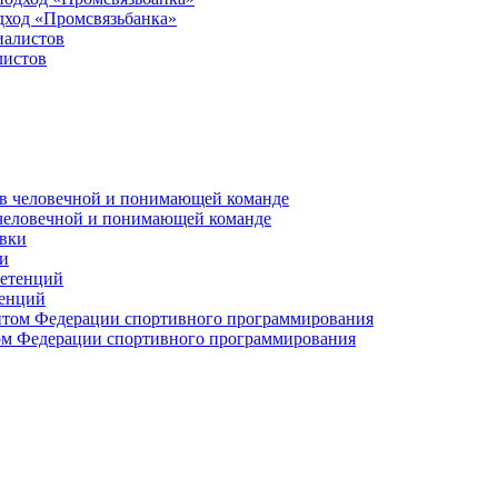
дход «Промсвязьбанка»
листов
 человечной и понимающей команде
и
тенций
м Федерации спортивного программирования