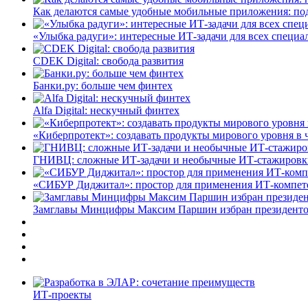
Как делаются самые удобные мобильные приложения: по
«Улыбка радуги»: интересные ИТ-задачи для всех специа
CDEK Digital: свобода развития
Банки.ру: больше чем финтех
Alfa Digital: нескучный финтех
«Киберпротект»: создавать продукты мирового уровня в
ГНИВЦ: сложные ИТ‑задачи и необычные ИТ‑стажировк
«СИБУР Диджитал»: простор для применения ИТ-компе
Замглавы Минцифры Максим Паршин избран президенто
ИТ-проекты