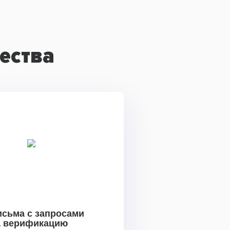
ества
исьма с запросами
а верификацию