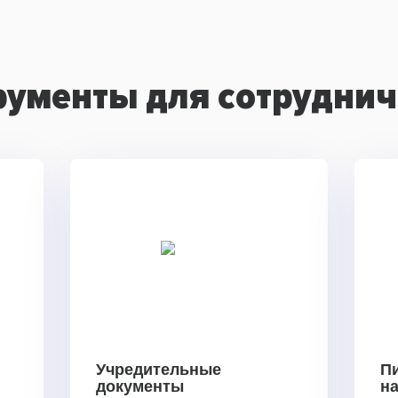
рументы для сотруднич
Учредительные
П
документы
н