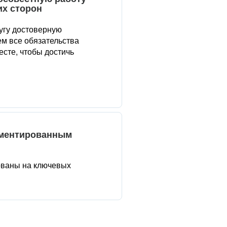
их сторон
угу достоверную
м все обязательства
сте, чтобы достичь
аментированным
ованы на ключевых