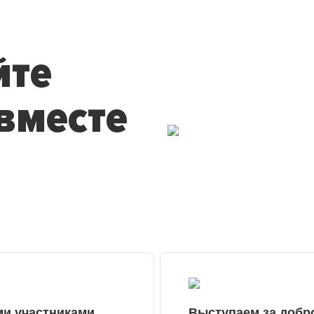
йте
вместе
ми участниками
Выступаем за добр