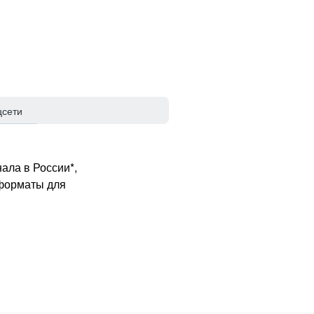
цсети
ала в России*,
 форматы для