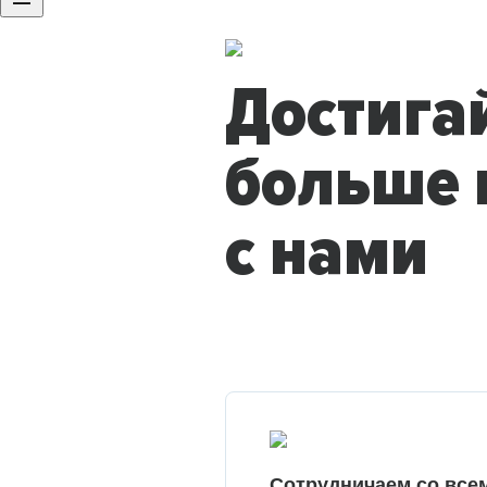
Достига
больше 
с нами
Сотрудничаем со все