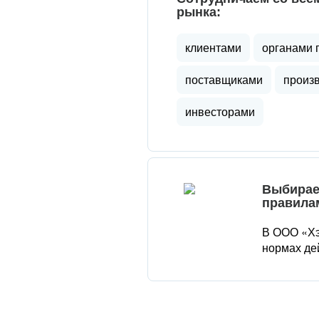
рынка:
клиентами
органами 
поставщиками
произ
инвесторами
Выбирае
правила
В ООО «Хэ
нормах де