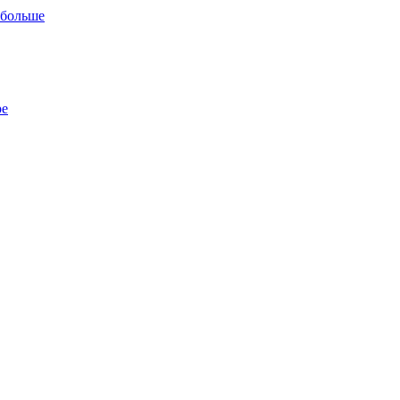
 больше
ре