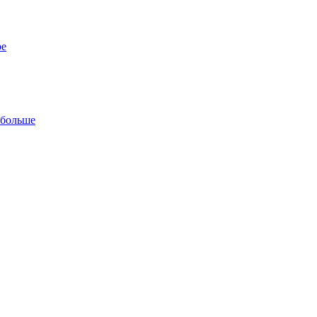
ре
 больше