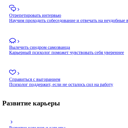
Отрепетировать интервью
Научим проходить собеседование и отвечать на неудобные
Вылечить синдром самозванца
Карьерный психолог поможет чувствовать себя увереннее
Справиться с выгоранием
Психолог поддержит, если не осталось сил на работу
Развитие карьеры
Развитие навыков и карьеры